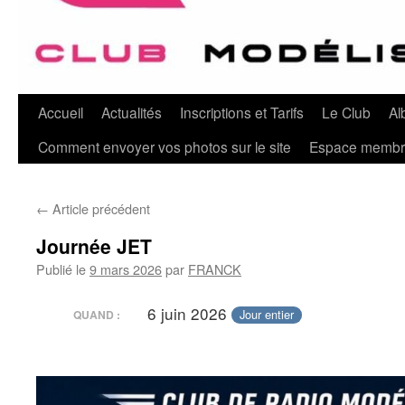
Aller
Accueil
Actualités
Inscriptions et Tarifs
Le Club
Al
au
Comment envoyer vos photos sur le site
Espace memb
contenu
←
Article précédent
Journée JET
Publié le
9 mars 2026
par
FRANCK
6 juin 2026
Jour entier
QUAND :