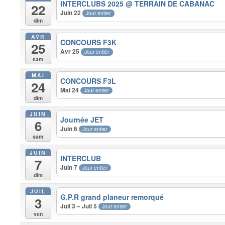
INTERCLUBS 2025
@ TERRAIN DE CABANAC
22
Juin 22
Jour entier
dim
AVR
CONCOURS F3K
25
Avr 25
Jour entier
sam
MAI
CONCOURS F3L
24
Mai 24
Jour entier
dim
JUIN
Journée JET
6
Juin 6
Jour entier
sam
JUIN
INTERCLUB
7
Juin 7
Jour entier
dim
JUIL
G.P.R grand planeur remorqué
3
Juil 3 – Juil 5
Jour entier
ven