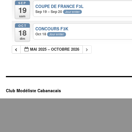
SEP
COUPE DE FRANCE F3L
19
Sep 19 – Sep 20
Jour entier
sam
OCT
CONCOURS F3K
18
Oct 18
Jour entier
dim
MAI 2025 – OCTOBRE 2026
Club Modéliste Cabanacais