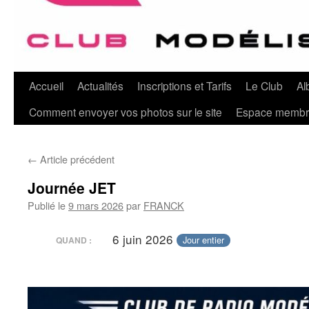
Aller
Accueil
Actualités
Inscriptions et Tarifs
Le Club
Al
au
Comment envoyer vos photos sur le site
Espace memb
contenu
←
Article précédent
Journée JET
Publié le
9 mars 2026
par
FRANCK
6 juin 2026
Jour entier
QUAND :